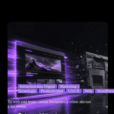
Infraestructura Digital
Marketing y
Tecnología
Productividad
UI/UX
Web
WordPres
Tu web está lenta: causas frecuentes y cómo afectan
a tus ventas