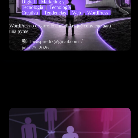
Digital
Marketing y
Tecnología
Tecnología
Creativa
Tendencias
Web
WordPress
WordPress o desarrollo a medida: qué conviene para
una pyme
lucaspirelli7@gmail.com
julio 25, 2026