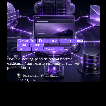
Desarrollo
Ecommerce
Infraestructura
Digital
Odoo &
Sistemas
Web
WordPress
Dominio, hosting, panel de control y correo
electrónico: ¿qué necesita realmente un sitio web
para funcionar?
lucaspirelli7@gmail.com
julio 29, 2026