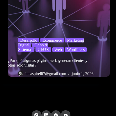
Desarrollo
Ecommerce
Marketing
Digital
Odoo &
Sistemas
UI/UX
Web
WordPress
¿Por qué algunas páginas web generan clientes y
otras solo visitas?
lucaspirelli7@gmail.com
junio 1, 2026