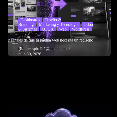
Dashboards
Diseño &
Branding
Marketing y Tecnología
Odoo
& Sistemas
UI/UX
Web
WordPress
7 señales de que tu página web necesita un rediseño
lucaspirelli7@gmail.com
julio 30, 2026