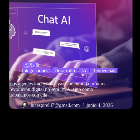
APIs &
Integraciones
Desarrollo
IA
Tendencias
Los agentes inteligentes ya están aquí: la próxima
revolución digital no será la IA, sino cómo
trabajamos con ella
lucaspirelli7@gmail.com
junio 4, 2026