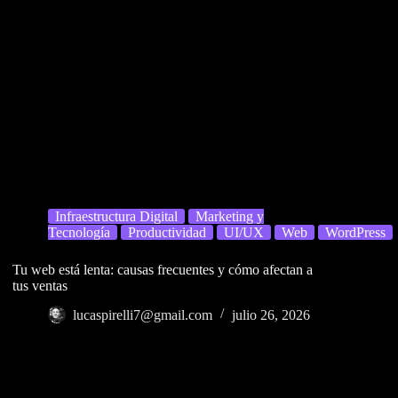
Infraestructura Digital
Marketing y
Tecnología
Productividad
UI/UX
Web
WordPress
Tu web está lenta: causas frecuentes y cómo afectan a
tus ventas
lucaspirelli7@gmail.com
julio 26, 2026