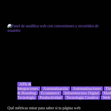
APIs &
Integraciones
Automatización
Automatizaciones
Da
& Branding
Ecommerce
Infraestructura Digital
Mark
Tecnología
Productividad
Tecnología Creativa
Web
Qué métricas mirar para saber si tu página web