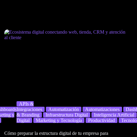
APIs &
shboards
Integraciones
Diseño
Automatización
Automatizaciones
Dash
eting y
& Branding
Infraestructura Digital
Inteligencia Artificial
Digital
Marketing y Tecnología
Productividad
Tecnolo
Cómo preparar la estructura digital de tu empresa para